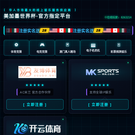
选择语言
集团业务网站
Toggl
navig
股票名称: 利来w66体育
股票代码: 300207
媒体中心