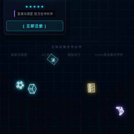
首页
>
媒体中心
公司新闻
品牌发布